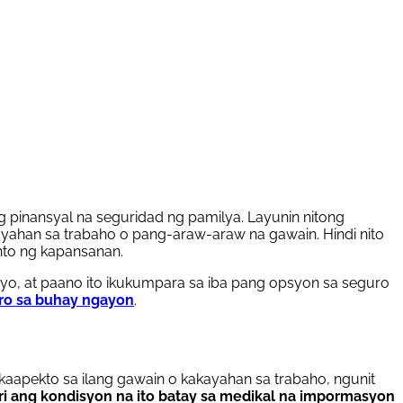
pinansyal na seguridad ng pamilya. Layunin nitong
yahan sa trabaho o pang-araw-araw na gawain. Hindi nito
to ng kapansanan.
pisyo, at paano ito ikukumpara sa iba pang opsyon sa seguro
ro sa buhay ngayon
.
aapekto sa ilang gawain o kakayahan sa trabaho, ngunit
ri ang kondisyon na ito batay sa medikal na impormasyon