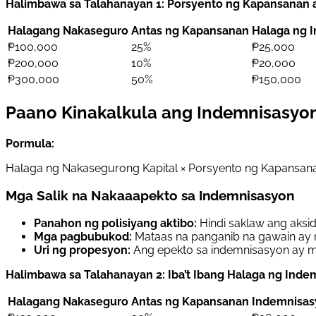
Halimbawa sa Talahanayan 1: Porsyento ng Kapansanan 
Halagang Nakaseguro
Antas ng Kapansanan
Halaga ng 
₱100,000
25%
₱25,000
₱200,000
10%
₱20,000
₱300,000
50%
₱150,000
Paano Kinakalkula ang Indemnisasyo
Pormula:
Halaga ng Nakasegurong Kapital × Porsyento ng Kapansan
Mga Salik na Nakaaapekto sa Indemnisasyon
Panahon ng polisiyang aktibo:
Hindi saklaw ang aksid
Mga pagbubukod:
Mataas na panganib na gawain ay m
Uri ng propesyon:
Ang epekto sa indemnisasyon ay m
Halimbawa sa Talahanayan 2: Iba’t Ibang Halaga ng Ind
Halagang Nakaseguro
Antas ng Kapansanan
Indemnisas