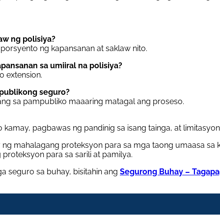
w ng polisiya?
 porsyento ng kapansanan at saklaw nito.
ansanan sa umiiral na polisiya?
 extension.
mpublikong seguro?
ang sa pampubliko maaaring matagal ang proseso.
 o kamay, pagbawas ng pandinig sa isang tainga, at limitasy
 ng mahalagang proteksyon para sa mga taong umaasa sa k
g proteksyon para sa sarili at pamilya.
 seguro sa buhay, bisitahin ang
Segurong Buhay – Tagap