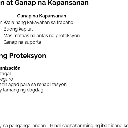
n at Ganap na Kapansanan
Ganap na Kapansanan
in
Wala nang kakayahan sa trabaho
Buong kapital
Mas mataas na antas ng proteksyon
Ganap na suporta
ng Proteksyon
mnización
tagal
seguro
in agad para sa rehabilitasyon
ay lamang ng dagdag
ay na pangangailangan - Hindi naghahambing ng iba't ibang