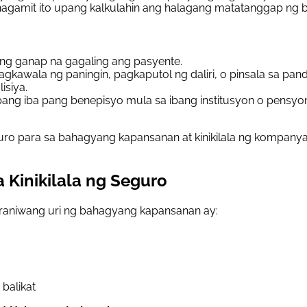
inagamit ito upang kalkulahin ang halagang matatanggap ng 
ng ganap na gagaling ang pasyente.
awala ng paningin, pagkaputol ng daliri, o pinsala sa pandi
isiya.
ng iba pang benepisyo mula sa ibang institusyon o pensyo
ro para sa bahagyang kapansanan at kinikilala ng kompany
Kinikilala ng Seguro
araniwang uri ng bahagyang kapansanan ay:
balikat