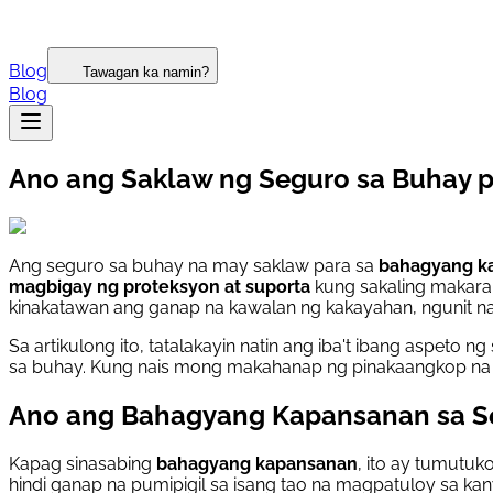
Blog
Tawagan ka namin?
Blog
Ano ang Saklaw ng Seguro sa Buhay 
Ang seguro sa buhay na may saklaw para sa
bahagyang k
magbigay ng proteksyon at suporta
kung sakaling makaran
kinakatawan ang ganap na kawalan ng kakayahan, ngunit na
Sa artikulong ito, tatalakayin natin ang iba't ibang aspeto
sa buhay. Kung nais mong makahanap ng pinakaangkop na 
Ano ang Bahagyang Kapansanan sa S
Kapag sinasabing
bahagyang kapansanan
, ito ay tumutu
hindi ganap na pumipigil sa isang tao na magpatuloy sa