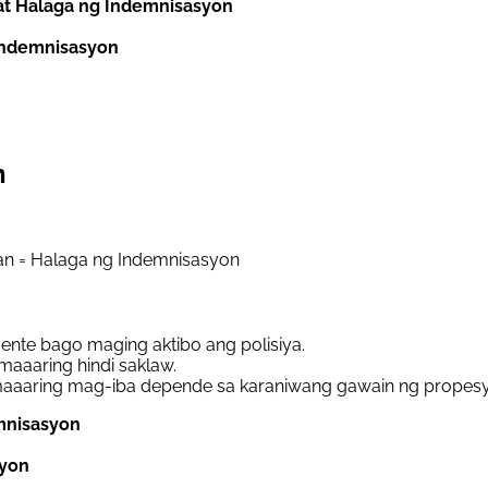
at Halaga ng Indemnisasyon
Indemnisasyon
n
an = Halaga ng Indemnisasyon
ente bago maging aktibo ang polisiya.
aaaring hindi saklaw.
aaaring mag-iba depende sa karaniwang gawain ng propes
emnisasyon
yon