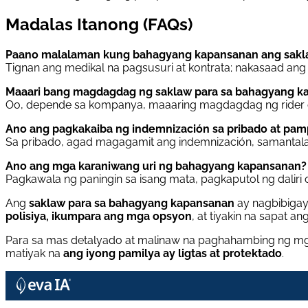
Madalas Itanong (FAQs)
Paano malalaman kung bahagyang kapansanan ang sakla
Tignan ang medikal na pagsusuri at kontrata; nakasaad ang
Maaari bang magdagdag ng saklaw para sa bahagyang kap
Oo, depende sa kompanya, maaaring magdagdag ng rider o
Ano ang pagkakaiba ng indemnización sa pribado at pa
Sa pribado, agad magagamit ang indemnización, samantal
Ano ang mga karaniwang uri ng bahagyang kapansanan?
Pagkawala ng paningin sa isang mata, pagkaputol ng daliri
Ang
saklaw para sa bahagyang kapansanan
ay nagbibigay
polisiya, ikumpara ang mga opsyon
, at tiyakin na sapat an
Para sa mas detalyado at malinaw na paghahambing ng mga
matiyak na
ang iyong pamilya ay ligtas at protektado
.