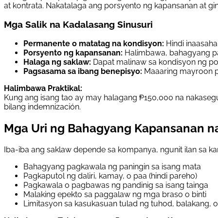
at kontrata. Nakatalaga ang porsyento ng kapansanan at g
Mga Salik na Kadalasang Sinusuri
Permanente o matatag na kondisyon:
Hindi inaasaha
Porsyento ng kapansanan:
Halimbawa, bahagyang pagk
Halaga ng saklaw:
Dapat malinaw sa kondisyon ng pol
Pagsasama sa ibang benepisyo:
Maaaring mayroon pa
Halimbawa Praktikal:
Kung ang isang tao ay may halagang ₱150,000 na nakasegu
bilang indemnización.
Mga Uri ng Bahagyang Kapansanan na 
Iba-iba ang saklaw depende sa kompanya, ngunit ilan sa k
Bahagyang pagkawala ng paningin sa isang mata
Pagkaputol ng daliri, kamay, o paa (hindi pareho)
Pagkawala o pagbawas ng pandinig sa isang tainga
Malaking epekto sa paggalaw ng mga braso o binti
Limitasyon sa kasukasuan tulad ng tuhod, balakang, o 