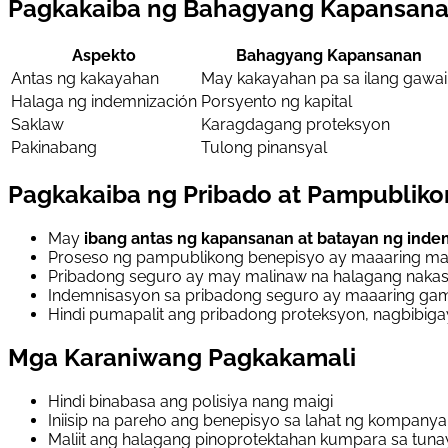
Pagkakaiba ng Bahagyang Kapansana
Aspekto
Bahagyang Kapansanan
Antas ng kakayahan
May kakayahan pa sa ilang gawa
Halaga ng indemnización
Porsyento ng kapital
Saklaw
Karagdagang proteksyon
Pakinabang
Tulong pinansyal
Pagkakaiba ng Pribado at Pampubliko
May
ibang antas ng kapansanan at batayan ng inde
Proseso ng pampublikong benepisyo ay maaaring ma
Pribadong seguro ay may malinaw na halagang naka
Indemnisasyon sa pribadong seguro ay maaaring gamit
Hindi pumapalit ang pribadong proteksyon, nagbibig
Mga Karaniwang Pagkakamali
Hindi binabasa ang polisiya nang maigi
Iniisip na pareho ang benepisyo sa lahat ng kompanya
Maliit ang halagang pinoprotektahan kumpara sa tun