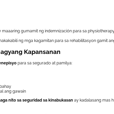
ay maaaring gumamit ng indemnización para sa physiotherap
akakabili ng mga kagamitan para sa rehabilitasyon gamit an
ahagyang Kapansanan
enepisyo
para sa segurado at pamilya:
 bahay
kal ang gawain
laga nito sa seguridad sa kinabukasan
ay kadalasang mas hi