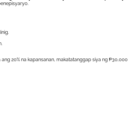
benepisyaryo.
nig.
n.
a ang 20% na kapansanan, makatatanggap siya ng ₱30,000