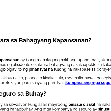
para sa Bahagyang Kapansanan?
apansanan
ay isang mahalagang hakbang upang matiyak ang 
as ng aksidente o sakit na bahagyang nakakaapekto sa kaka
gbibigay ito ng
pinansyal na tulong
na nakabase sa porsyen
 ng saklaw na ito, paano ito kinakalkula, mga halimbawa, bene
proteksyon para sa iyong pamilya,
ikumpara ang mga segu
eguro sa Buhay?
koy sa sitwasyon kung saan mayroong
pinsala o sakit
na nakak
 kanyang hanapbuhay. Ang mga kompanya ng seguro ay
sinusu