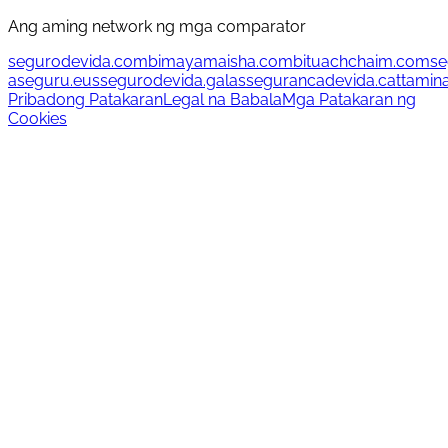
Ang aming network ng mga comparator
segurodevida.com
bimayamaisha.com
bituachchaim.com
se
aseguru.eus
segurodevida.gal
assegurancadevida.cat
tamin
Pribadong Patakaran
Legal na Babala
Mga Patakaran ng
Cookies